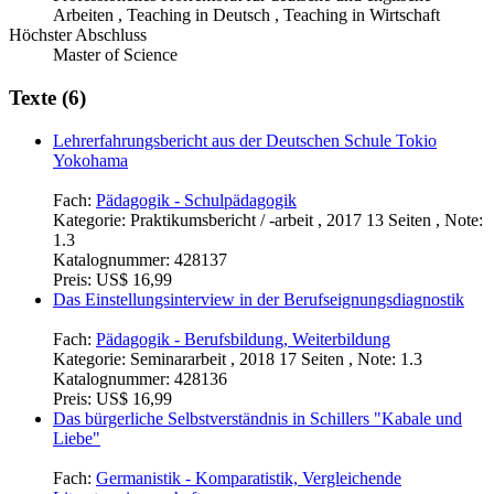
Arbeiten , Teaching in Deutsch , Teaching in Wirtschaft
Höchster Abschluss
Master of Science
Texte (6)
Lehrerfahrungsbericht aus der Deutschen Schule Tokio
Yokohama
Fach:
Pädagogik - Schulpädagogik
Kategorie:
Praktikumsbericht / -arbeit , 2017 13 Seiten , Note:
1.3
Katalognummer:
428137
Preis:
US$ 16,99
Das Einstellungsinterview in der Berufseignungsdiagnostik
Fach:
Pädagogik - Berufsbildung, Weiterbildung
Kategorie:
Seminararbeit , 2018 17 Seiten , Note: 1.3
Katalognummer:
428136
Preis:
US$ 16,99
Das bürgerliche Selbstverständnis in Schillers "Kabale und
Liebe"
Fach:
Germanistik - Komparatistik, Vergleichende