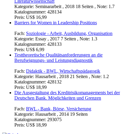
Literaturwissenschaft
Kategorie:
Seminararbeit , 2018 18 Seiten , Note: 1.7
Katalognummer:
428134
Preis:
US$ 16,99
Barriers for Women in Leadership Positions
Fach:
Soziologie - Arbeit, Ausbildung, Organisation
Kategorie:
Essay , 2017 7 Seiten , Note: 1.3
Katalognummer:
428133
Preis:
US$ 6,99
Testtheoretische Qualitätsanforderungen an die
Berufseignungs- und Leistungsdiagnostik
Fach:
Didaktik - BWL, Wirtschaftspädagogik
Kategorie:
Hausarbeit , 2018 21 Seiten , Note: 1.2
Katalognummer:
428132
Preis:
US$ 18,99
Die Ausgestaltung des Kreditrisikomanagements bei der
Deutschen Bank. Möglichkeiten und Grenzen
Fach:
BWL - Bank, Börse, Versicherung
Kategorie:
Hausarbeit , 2014 19 Seiten
Katalognummer:
293075
Preis:
US$ 18,99