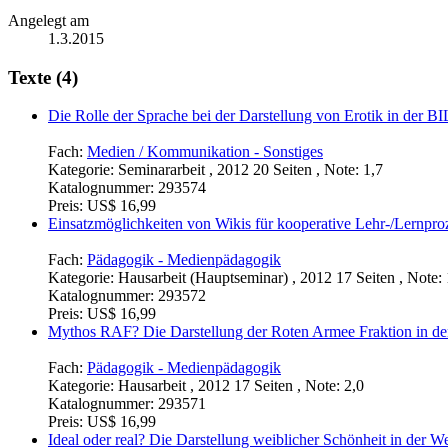
Angelegt am
1.3.2015
Texte (4)
Die Rolle der Sprache bei der Darstellung von Erotik in der B
Fach:
Medien / Kommunikation - Sonstiges
Kategorie:
Seminararbeit , 2012 20 Seiten , Note: 1,7
Katalognummer:
293574
Preis:
US$ 16,99
Einsatzmöglichkeiten von Wikis für kooperative Lehr-/Lernpro
Fach:
Pädagogik - Medienpädagogik
Kategorie:
Hausarbeit (Hauptseminar) , 2012 17 Seiten , Note: 
Katalognummer:
293572
Preis:
US$ 16,99
Mythos RAF? Die Darstellung der Roten Armee Fraktion in d
Fach:
Pädagogik - Medienpädagogik
Kategorie:
Hausarbeit , 2012 17 Seiten , Note: 2,0
Katalognummer:
293571
Preis:
US$ 16,99
Ideal oder real? Die Darstellung weiblicher Schönheit in der