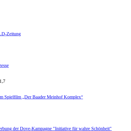
ILD-Zeitung
zesse
1,7
em Spielfilm „Der Baader Meinhof Komplex“
 Werbung der Dove-Kampagne "Initiative für wahre Schönheit"