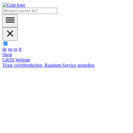
de
en
es
fr
Shop
GRIN Website
Texte veröffentlichen, Rundum-Service genießen
Zur Shop-Startseite
Reinhard Keßler
eBooks
6
Angelegt am
6.7.2007
Info