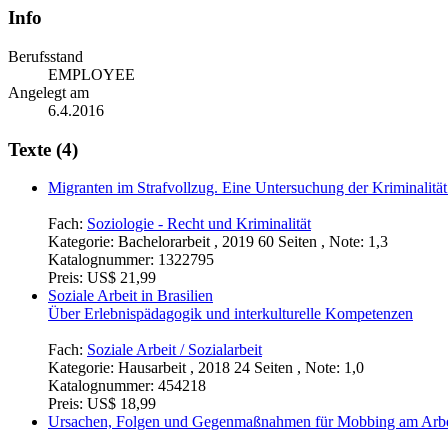
Info
Berufsstand
EMPLOYEE
Angelegt am
6.4.2016
Texte (4)
Migranten im Strafvollzug. Eine Untersuchung der Kriminalitä
Fach:
Soziologie - Recht und Kriminalität
Kategorie:
Bachelorarbeit , 2019 60 Seiten , Note: 1,3
Katalognummer:
1322795
Preis:
US$ 21,99
Soziale Arbeit in Brasilien
Über Erlebnispädagogik und interkulturelle Kompetenzen
Fach:
Soziale Arbeit / Sozialarbeit
Kategorie:
Hausarbeit , 2018 24 Seiten , Note: 1,0
Katalognummer:
454218
Preis:
US$ 18,99
Ursachen, Folgen und Gegenmaßnahmen für Mobbing am Arbei