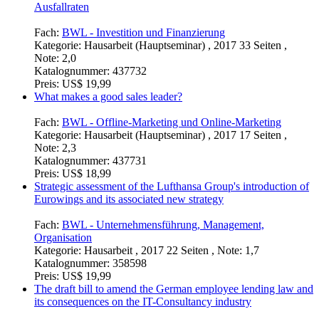
Ausfallraten
Fach:
BWL - Investition und Finanzierung
Kategorie:
Hausarbeit (Hauptseminar) , 2017 33 Seiten ,
Note: 2,0
Katalognummer:
437732
Preis:
US$ 19,99
What makes a good sales leader?
Fach:
BWL - Offline-Marketing und Online-Marketing
Kategorie:
Hausarbeit (Hauptseminar) , 2017 17 Seiten ,
Note: 2,3
Katalognummer:
437731
Preis:
US$ 18,99
Strategic assessment of the Lufthansa Group's introduction of
Eurowings and its associated new strategy
Fach:
BWL - Unternehmensführung, Management,
Organisation
Kategorie:
Hausarbeit , 2017 22 Seiten , Note: 1,7
Katalognummer:
358598
Preis:
US$ 19,99
The draft bill to amend the German employee lending law and
its consequences on the IT-Consultancy industry