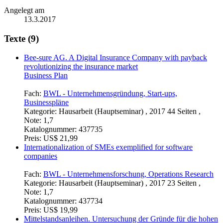
Angelegt am
13.3.2017
Texte (9)
Bee-sure AG. A Digital Insurance Company with payback
revolutionizing the insurance market
Business Plan
Fach:
BWL - Unternehmensgründung, Start-ups,
Businesspläne
Kategorie:
Hausarbeit (Hauptseminar) , 2017 44 Seiten ,
Note: 1,7
Katalognummer:
437735
Preis:
US$ 21,99
Internationalization of SMEs exemplified for software
companies
Fach:
BWL - Unternehmensforschung, Operations Research
Kategorie:
Hausarbeit (Hauptseminar) , 2017 23 Seiten ,
Note: 1,7
Katalognummer:
437734
Preis:
US$ 19,99
Mittelstandsanleihen. Untersuchung der Gründe für die hohen