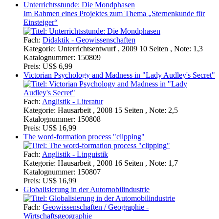
Im Rahmen eines Projektes zum Thema „Sternenkunde für
Einsteiger“
Fach:
Didaktik - Geowissenschaften
Kategorie:
Unterrichtsentwurf , 2009 10 Seiten , Note: 1,3
Katalognummer:
150809
Preis:
US$ 6,99
Victorian Psychology and Madness in "Lady Audley's Secret"
Fach:
Anglistik - Literatur
Kategorie:
Hausarbeit , 2008 15 Seiten , Note: 2,5
Katalognummer:
150808
Preis:
US$ 16,99
The word-formation process "clipping"
Fach:
Anglistik - Linguistik
Kategorie:
Hausarbeit , 2008 16 Seiten , Note: 1,7
Katalognummer:
150807
Preis:
US$ 16,99
Globalisierung in der Automobilindustrie
Fach:
Geowissenschaften / Geographie -
Wirtschaftsgeographie
Kategorie:
Hausarbeit , 2007 22 Seiten , Note: 1,3
Katalognummer:
68180