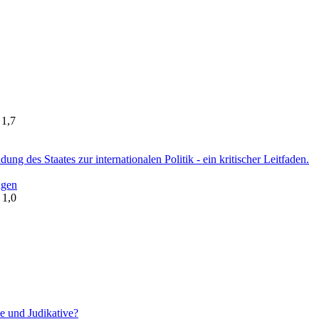
 1,7
ng des Staates zur internationalen Politik - ein kritischer Leitfaden.
ngen
 1,0
e und Judikative?