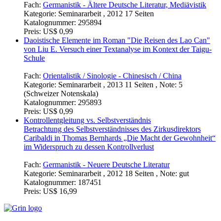
Fach:
Germanistik - Ältere Deutsche Literatur, Mediävistik
Kategorie:
Seminararbeit , 2012 17 Seiten
Katalognummer:
295894
Preis:
US$ 0,99
Daoistische Elemente im Roman "Die Reisen des Lao Can"
von Liu E. Versuch einer Textanalyse im Kontext der Taigu-
Schule
Fach:
Orientalistik / Sinologie - Chinesisch / China
Kategorie:
Seminararbeit , 2013 11 Seiten , Note: 5
(Schweizer Notenskala)
Katalognummer:
295893
Preis:
US$ 0,99
Kontrollentgleitung vs. Selbstverständnis
Betrachtung des Selbstverständnisses des Zirkusdirektors
Caribaldi in Thomas Bernhards „Die Macht der Gewohnheit“
im Widerspruch zu dessen Kontrollverlust
Fach:
Germanistik - Neuere Deutsche Literatur
Kategorie:
Seminararbeit , 2012 18 Seiten , Note: gut
Katalognummer:
187451
Preis:
US$ 16,99