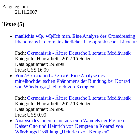
Angelegt am
21.11.2007
Texte (5)
manlîchiu wîp, wîplîch man. Eine Analyse des Crossdressing-
Phänomens in der mittelalterlichen hagiographischen Literatur
Fach:
Germanistik - Ältere Deutsche Literatur, Mediävistik
Kategorie:
Hausarbeit , 2012 15 Seiten
Katalognummer:
295898
Preis:
US$ 16,99
Von /e/ zu /ö/ und /ā/ zu /ō/. Eine Analyse des
mittelhochdeutschen Phänomens der Rundung bei Konrad
von Würzburgs „Heinrich von Kempten“
Fach:
Germanistik - Ältere Deutsche Literatur, Mediävistik
Kategorie:
Hausarbeit , 2012 13 Seiten
Katalognummer:
295896
Preis:
US$ 0,99
Analyse des inneren und äusseren Wandels der Figuren
Kaiser Otto und Heinrich von Kempten in Konrad von
Würzburgs Erzählung „Heinrich von Kempten“