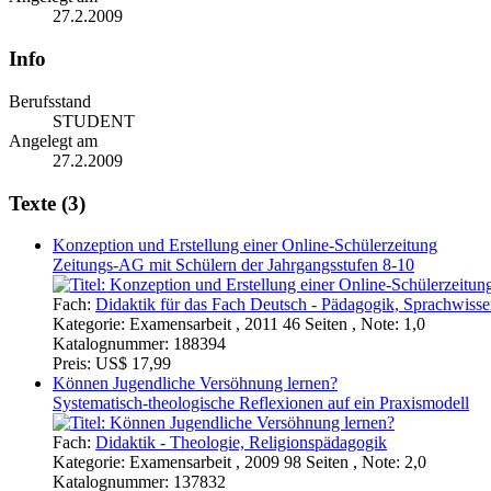
27.2.2009
Info
Berufsstand
STUDENT
Angelegt am
27.2.2009
Texte (3)
Konzeption und Erstellung einer Online-Schülerzeitung
Zeitungs-AG mit Schülern der Jahrgangsstufen 8-10
Fach:
Didaktik für das Fach Deutsch - Pädagogik, Sprachwisse
Kategorie:
Examensarbeit , 2011 46 Seiten , Note: 1,0
Katalognummer:
188394
Preis:
US$ 17,99
Können Jugendliche Versöhnung lernen?
Systematisch-theologische Reflexionen auf ein Praxismodell
Fach:
Didaktik - Theologie, Religionspädagogik
Kategorie:
Examensarbeit , 2009 98 Seiten , Note: 2,0
Katalognummer:
137832