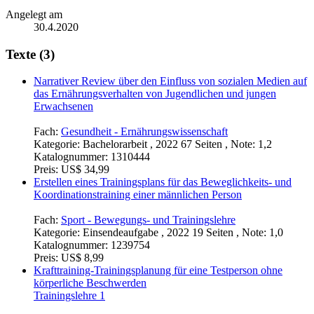
Angelegt am
30.4.2020
Texte (3)
Narrativer Review über den Einfluss von sozialen Medien auf
das Ernährungsverhalten von Jugendlichen und jungen
Erwachsenen
Fach:
Gesundheit - Ernährungswissenschaft
Kategorie:
Bachelorarbeit , 2022 67 Seiten , Note: 1,2
Katalognummer:
1310444
Preis:
US$ 34,99
Erstellen eines Trainingsplans für das Beweglichkeits- und
Koordinationstraining einer männlichen Person
Fach:
Sport - Bewegungs- und Trainingslehre
Kategorie:
Einsendeaufgabe , 2022 19 Seiten , Note: 1,0
Katalognummer:
1239754
Preis:
US$ 8,99
Krafttraining-Trainingsplanung für eine Testperson ohne