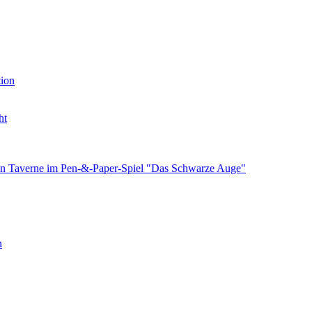
tion
ht
chen Taverne im Pen-&-Paper-Spiel "Das Schwarze Auge"
n