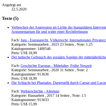
Angelegt am
22.5.2020
Texte (5)
Verbrechen der Aggression im Lichte der humanitären Interven
Argumentarium für und wider einer Rechtfertigung
Fach:
Jura - Europarecht, Völkerrecht, Internationales Privatrec
Kategorie:
Seminararbeit , 2023 23 Seiten , Note: 1.25
Katalognummer:
1400546
Preis:
US$ 18,99
Der ludische Gebrauch des sozialen Aspekts der mittelalterli
Fach:
Geschichte Europas - Mittelalter, Frühe Neuzeit
Kategorie:
Seminararbeit , 2020 31 Seiten , Note: 2
Katalognummer:
913636
Preis:
US$ 18,99
Die Schlacht bei Pharsalos. Dargestellt durch Caesar und Luca
Fach:
Weltgeschichte - Altertum
Kategorie:
Hausarbeit , 2017 14 Seiten , Note: 1.5
Katalognummer:
913633
Preis:
US$ 15,99