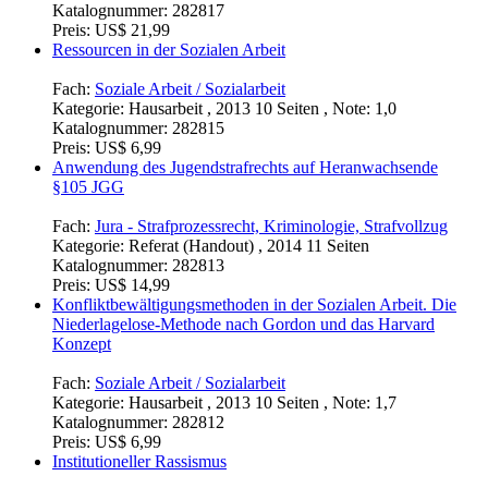
Katalognummer:
282817
Preis:
US$ 21,99
Ressourcen in der Sozialen Arbeit
Fach:
Soziale Arbeit / Sozialarbeit
Kategorie:
Hausarbeit , 2013 10 Seiten , Note: 1,0
Katalognummer:
282815
Preis:
US$ 6,99
Anwendung des Jugendstrafrechts auf Heranwachsende
§105 JGG
Fach:
Jura - Strafprozessrecht, Kriminologie, Strafvollzug
Kategorie:
Referat (Handout) , 2014 11 Seiten
Katalognummer:
282813
Preis:
US$ 14,99
Konfliktbewältigungsmethoden in der Sozialen Arbeit. Die
Niederlagelose-Methode nach Gordon und das Harvard
Konzept
Fach:
Soziale Arbeit / Sozialarbeit
Kategorie:
Hausarbeit , 2013 10 Seiten , Note: 1,7
Katalognummer:
282812
Preis:
US$ 6,99
Institutioneller Rassismus