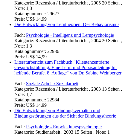
Kategorie:
Rezension / Literaturbericht , 2005 20 Seiten ,
Note: 1,3
Katalognummer:
29627
Preis:
US$ 14,99
Die Entwicklung von Lerntheorien: Der Behaviorismus
Fach:
Psychologie - Intelligenz und Lernpsychologie
Kategorie:
Rezension / Literaturbericht , 2004 20 Seiten ,
Note: 1,3
Katalognummer:
22986
Preis:
US$ 14,99
Literaturbericht zum Fachbuch "Klientenzentrierte
Gesprächsführung. Eine Lern- und Praxisanleitung für
helfende Berufe. 8. Auflage" von Dr. Sabine Weinberger
Fach:
Soziale Arbeit / Sozialarbeit
Kategorie:
Rezension / Literaturbericht , 2003 13 Seiten ,
Note: 1,7
Katalognummer:
22984
Preis:
US$ 14,99
Die Entwicklung von Bindungsverhalten und
Bindungsstörungen aus der Sicht der Bindungstheorie
Fach:
Psychologie - Entwicklungspsychologie
Kategorie:
Studienarbeit , 2003 15 Seiten , Note: 1