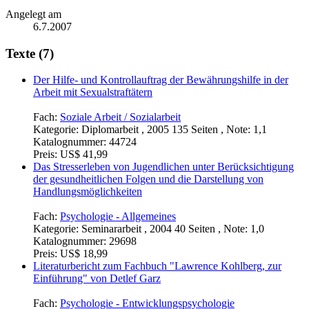
Angelegt am
6.7.2007
Texte (7)
Der Hilfe- und Kontrollauftrag der Bewährungshilfe in der
Arbeit mit Sexualstraftätern
Fach:
Soziale Arbeit / Sozialarbeit
Kategorie:
Diplomarbeit , 2005 135 Seiten , Note: 1,1
Katalognummer:
44724
Preis:
US$ 41,99
Das Stresserleben von Jugendlichen unter Berücksichtigung
der gesundheitlichen Folgen und die Darstellung von
Handlungsmöglichkeiten
Fach:
Psychologie - Allgemeines
Kategorie:
Seminararbeit , 2004 40 Seiten , Note: 1,0
Katalognummer:
29698
Preis:
US$ 18,99
Literaturbericht zum Fachbuch "Lawrence Kohlberg, zur
Einführung" von Detlef Garz
Fach:
Psychologie - Entwicklungspsychologie