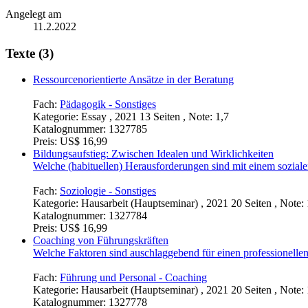
Angelegt am
11.2.2022
Texte (3)
Ressourcenorientierte Ansätze in der Beratung
Fach:
Pädagogik - Sonstiges
Kategorie:
Essay , 2021 13 Seiten , Note: 1,7
Katalognummer:
1327785
Preis:
US$ 16,99
Bildungsaufstieg: Zwischen Idealen und Wirklichkeiten
Welche (habituellen) Herausforderungen sind mit einem sozial
Fach:
Soziologie - Sonstiges
Kategorie:
Hausarbeit (Hauptseminar) , 2021 20 Seiten , Note: 
Katalognummer:
1327784
Preis:
US$ 16,99
Coaching von Führungskräften
Welche Faktoren sind auschlaggebend für einen professionelle
Fach:
Führung und Personal - Coaching
Kategorie:
Hausarbeit (Hauptseminar) , 2021 20 Seiten , Note: 
Katalognummer:
1327778