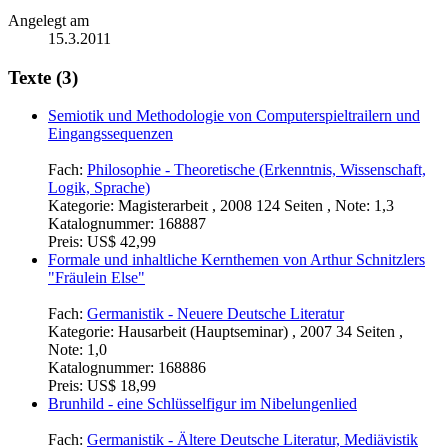
Angelegt am
15.3.2011
Texte (3)
Semiotik und Methodologie von Computerspieltrailern und
Eingangssequenzen
Fach:
Philosophie - Theoretische (Erkenntnis, Wissenschaft,
Logik, Sprache)
Kategorie:
Magisterarbeit , 2008 124 Seiten , Note: 1,3
Katalognummer:
168887
Preis:
US$ 42,99
Formale und inhaltliche Kernthemen von Arthur Schnitzlers
"Fräulein Else"
Fach:
Germanistik - Neuere Deutsche Literatur
Kategorie:
Hausarbeit (Hauptseminar) , 2007 34 Seiten ,
Note: 1,0
Katalognummer:
168886
Preis:
US$ 18,99
Brunhild - eine Schlüsselfigur im Nibelungenlied
Fach:
Germanistik - Ältere Deutsche Literatur, Mediävistik