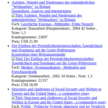
"Weltmarktes" zu Brügge
Darstellung, Analyse und Interpretation
Fach:
Geschichte Europas - Mittelalter, Frühe Neuzeit
Kategorie:
Hausarbeit (Hauptseminar) , 2004 42 Seiten ,
Note: 1,3
Katalognummer:
23697
Preis:
US$ 21,99
Der Einfluss der Persönlichkeitseigenschaften Ängstlichkeit
und Dominanz auf die Genre-Präferenzen
Konzeption einer Befragungsstudie
Fach:
Medien / Kommunikation - Methoden und
Forschungslogik
Kategorie:
Seminararbeit , 2002 34 Seiten , Note: 1,3
Katalognummer:
21357
Preis:
US$ 18,99
Structures and challenges of Social Security and Welfare in
Europe and the United States - a comparative essay
Fach:
Politik - Politische Systeme allgemein und im Vergleich
Kategorie:
Hausarbeit (Hauptseminar) , 2002 22 Seiten ,
Note: 2,0 (B)
Katalognummer:
21356
Preis:
US$ 18,99