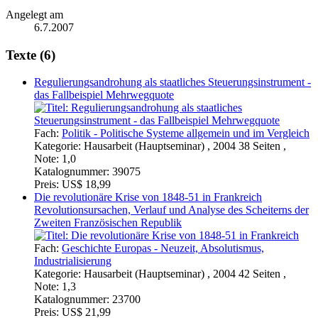
Angelegt am
6.7.2007
Texte (6)
Regulierungsandrohung als staatliches Steuerungsinstrument -
das Fallbeispiel Mehrwegquote
Fach:
Politik - Politische Systeme allgemein und im Vergleich
Kategorie:
Hausarbeit (Hauptseminar) , 2004 38 Seiten ,
Note: 1,0
Katalognummer:
39075
Preis:
US$ 18,99
Die revolutionäre Krise von 1848-51 in Frankreich
Revolutionsursachen, Verlauf und Analyse des Scheiterns der
Zweiten Französischen Republik
Fach:
Geschichte Europas - Neuzeit, Absolutismus,
Industrialisierung
Kategorie:
Hausarbeit (Hauptseminar) , 2004 42 Seiten ,
Note: 1,3
Katalognummer:
23700
Preis:
US$ 21,99
Aufstieg, Wandel und Niedergang des mittelalterlichen