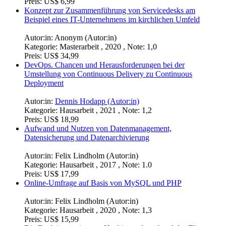
Preis:
US$ 6,99
Konzept zur Zusammenführung von Servicedesks am
Beispiel eines IT-Unternehmens im kirchlichen Umfeld
Autor:in:
Anonym (Autor:in)
Kategorie:
Masterarbeit , 2020 , Note: 1,0
Preis:
US$ 34,99
DevOps. Chancen und Herausforderungen bei der
Umstellung von Continuous Delivery zu Continuous
Deployment
Autor:in:
Dennis Hodapp (Autor:in)
Kategorie:
Hausarbeit , 2021 , Note: 1,2
Preis:
US$ 18,99
Aufwand und Nutzen von Datenmanagement,
Datensicherung und Datenarchivierung
Autor:in:
Felix Lindholm (Autor:in)
Kategorie:
Hausarbeit , 2017 , Note: 1.0
Preis:
US$ 17,99
Online-Umfrage auf Basis von MySQL und PHP
Autor:in:
Felix Lindholm (Autor:in)
Kategorie:
Hausarbeit , 2020 , Note: 1,3
Preis:
US$ 15,99