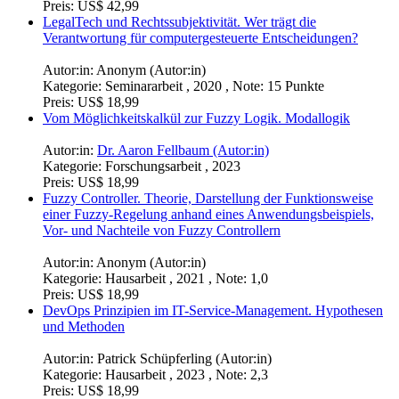
Preis:
US$ 42,99
LegalTech und Rechtssubjektivität. Wer trägt die
Verantwortung für computergesteuerte Entscheidungen?
Autor:in:
Anonym (Autor:in)
Kategorie:
Seminararbeit , 2020 , Note: 15 Punkte
Preis:
US$ 18,99
Vom Möglichkeitskalkül zur Fuzzy Logik. Modallogik
Autor:in:
Dr. Aaron Fellbaum (Autor:in)
Kategorie:
Forschungsarbeit , 2023
Preis:
US$ 18,99
Fuzzy Controller. Theorie, Darstellung der Funktionsweise
einer Fuzzy-Regelung anhand eines Anwendungsbeispiels,
Vor- und Nachteile von Fuzzy Controllern
Autor:in:
Anonym (Autor:in)
Kategorie:
Hausarbeit , 2021 , Note: 1,0
Preis:
US$ 18,99
DevOps Prinzipien im IT-Service-Management. Hypothesen
und Methoden
Autor:in:
Patrick Schüpferling (Autor:in)
Kategorie:
Hausarbeit , 2023 , Note: 2,3
Preis:
US$ 18,99