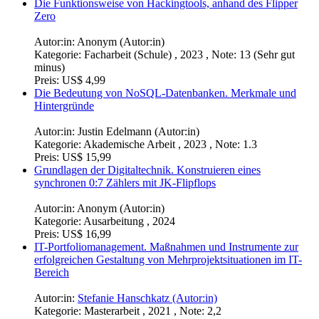
Die Funktionsweise von Hackingtools, anhand des Flipper
Zero
Autor:in:
Anonym (Autor:in)
Kategorie:
Facharbeit (Schule) , 2023 , Note: 13 (Sehr gut
minus)
Preis:
US$ 4,99
Die Bedeutung von NoSQL-Datenbanken. Merkmale und
Hintergründe
Autor:in:
Justin Edelmann (Autor:in)
Kategorie:
Akademische Arbeit , 2023 , Note: 1.3
Preis:
US$ 15,99
Grundlagen der Digitaltechnik. Konstruieren eines
synchronen 0:7 Zählers mit JK-Flipflops
Autor:in:
Anonym (Autor:in)
Kategorie:
Ausarbeitung , 2024
Preis:
US$ 16,99
IT-Portfoliomanagement. Maßnahmen und Instrumente zur
erfolgreichen Gestaltung von Mehrprojektsituationen im IT-
Bereich
Autor:in:
Stefanie Hanschkatz (Autor:in)
Kategorie:
Masterarbeit , 2021 , Note: 2,2