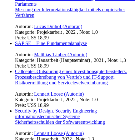
Parlaments
Messung der Interpretationsfähigkeit mittels empirischer
Verfahren
Autor:in:
Lucas Dinhof (Autor:in)
Kategorie:
Projektarbeit , 2022 , Note: 1,0
Preis:
US$ 18,99
SAP SE – Eine Fundamentalanalyse
Autor:in:
Matthias Täuber (Autor:in)
Kategorie:
Hausarbeit (Hauptseminar) , 2021 , Note: 1,3
Preis:
US$ 18,99
Callcenter-Outsourcing eines Investitionsgüterherstellers.
Prozessbeschreibung von Vertrieb und IT-Support,
Risikoermittlung und Servicelevelvereinbarung
Autor:in:
Lennart Loose (Autor:in)
Kategorie:
Projektarbeit , 2022 , Note: 1.0
Preis:
US$ 18,99
Security by Design. Security Engineering
informationstechnischer Systeme
Sicherheitsschulden der Softwareentwicklung
Autor:in:
Lennart Loose (Autor:in)
Kategorie:
Hausarbeit , 2022 , Note: 1,3