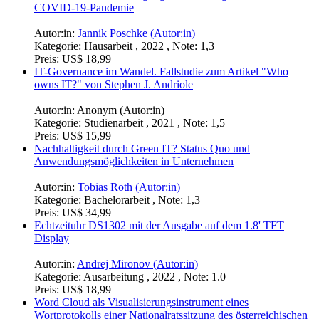
COVID-19-Pandemie
Autor:in:
Jannik Poschke (Autor:in)
Kategorie:
Hausarbeit , 2022 , Note: 1,3
Preis:
US$ 18,99
IT-Governance im Wandel. Fallstudie zum Artikel "Who
owns IT?" von Stephen J. Andriole
Autor:in:
Anonym (Autor:in)
Kategorie:
Studienarbeit , 2021 , Note: 1,5
Preis:
US$ 15,99
Nachhaltigkeit durch Green IT? Status Quo und
Anwendungsmöglichkeiten in Unternehmen
Autor:in:
Tobias Roth (Autor:in)
Kategorie:
Bachelorarbeit , Note: 1,3
Preis:
US$ 34,99
Echtzeituhr DS1302 mit der Ausgabe auf dem 1.8' TFT
Display
Autor:in:
Andrej Mironov (Autor:in)
Kategorie:
Ausarbeitung , 2022 , Note: 1.0
Preis:
US$ 18,99
Word Cloud als Visualisierungsinstrument eines
Wortprotokolls einer Nationalratssitzung des österreichischen