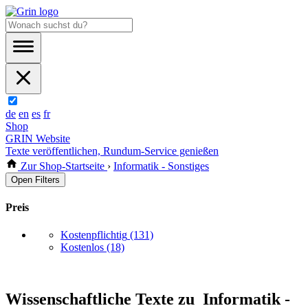
de
en
es
fr
Shop
GRIN Website
Texte veröffentlichen, Rundum-Service genießen
Zur Shop-Startseite
›
Informatik - Sonstiges
Open Filters
Preis
Kostenpflichtig
(131)
Kostenlos
(18)
Wissenschaftliche Texte zu Informatik -