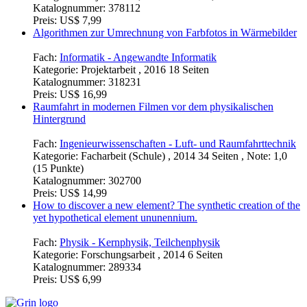
Katalognummer:
378112
Preis:
US$ 7,99
Algorithmen zur Umrechnung von Farbfotos in Wärmebilder
Fach:
Informatik - Angewandte Informatik
Kategorie:
Projektarbeit , 2016 18 Seiten
Katalognummer:
318231
Preis:
US$ 16,99
Raumfahrt in modernen Filmen vor dem physikalischen
Hintergrund
Fach:
Ingenieurwissenschaften - Luft- und Raumfahrttechnik
Kategorie:
Facharbeit (Schule) , 2014 34 Seiten , Note: 1,0
(15 Punkte)
Katalognummer:
302700
Preis:
US$ 14,99
How to discover a new element? The synthetic creation of the
yet hypothetical element ununennium.
Fach:
Physik - Kernphysik, Teilchenphysik
Kategorie:
Forschungsarbeit , 2014 6 Seiten
Katalognummer:
289334
Preis:
US$ 6,99