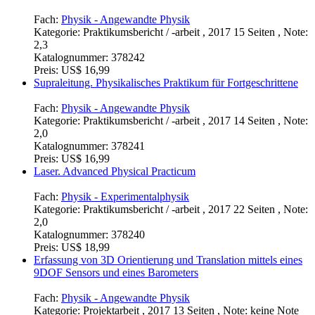
Fach:
Physik - Angewandte Physik
Kategorie:
Praktikumsbericht / -arbeit , 2017 15 Seiten , Note:
2,3
Katalognummer:
378242
Preis:
US$ 16,99
Supraleitung. Physikalisches Praktikum für Fortgeschrittene
Fach:
Physik - Angewandte Physik
Kategorie:
Praktikumsbericht / -arbeit , 2017 14 Seiten , Note:
2,0
Katalognummer:
378241
Preis:
US$ 16,99
Laser. Advanced Physical Practicum
Fach:
Physik - Experimentalphysik
Kategorie:
Praktikumsbericht / -arbeit , 2017 22 Seiten , Note:
2,0
Katalognummer:
378240
Preis:
US$ 18,99
Erfassung von 3D Orientierung und Translation mittels eines
9DOF Sensors und eines Barometers
Fach:
Physik - Angewandte Physik
Kategorie:
Projektarbeit , 2017 13 Seiten , Note: keine Note