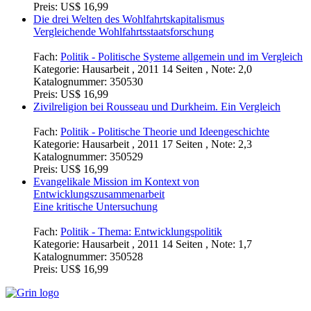
Preis:
US$ 16,99
Die drei Welten des Wohlfahrtskapitalismus
Vergleichende Wohlfahrtsstaatsforschung
Fach:
Politik - Politische Systeme allgemein und im Vergleich
Kategorie:
Hausarbeit , 2011 14 Seiten , Note: 2,0
Katalognummer:
350530
Preis:
US$ 16,99
Zivilreligion bei Rousseau und Durkheim. Ein Vergleich
Fach:
Politik - Politische Theorie und Ideengeschichte
Kategorie:
Hausarbeit , 2011 17 Seiten , Note: 2,3
Katalognummer:
350529
Preis:
US$ 16,99
Evangelikale Mission im Kontext von
Entwicklungszusammenarbeit
Eine kritische Untersuchung
Fach:
Politik - Thema: Entwicklungspolitik
Kategorie:
Hausarbeit , 2011 14 Seiten , Note: 1,7
Katalognummer:
350528
Preis:
US$ 16,99