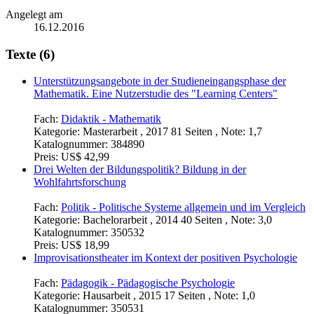
Angelegt am
16.12.2016
Texte (6)
Unterstützungsangebote in der Studieneingangsphase der
Mathematik. Eine Nutzerstudie des "Learning Centers"
Fach:
Didaktik - Mathematik
Kategorie:
Masterarbeit , 2017 81 Seiten , Note: 1,7
Katalognummer:
384890
Preis:
US$ 42,99
Drei Welten der Bildungspolitik? Bildung in der
Wohlfahrtsforschung
Fach:
Politik - Politische Systeme allgemein und im Vergleich
Kategorie:
Bachelorarbeit , 2014 40 Seiten , Note: 3,0
Katalognummer:
350532
Preis:
US$ 18,99
Improvisationstheater im Kontext der positiven Psychologie
Fach:
Pädagogik - Pädagogische Psychologie
Kategorie:
Hausarbeit , 2015 17 Seiten , Note: 1,0
Katalognummer:
350531