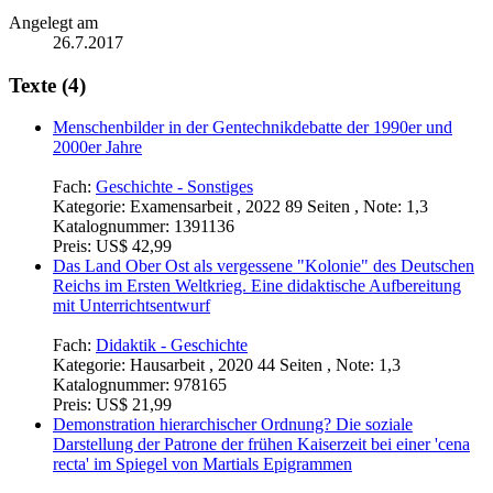
Angelegt am
26.7.2017
Texte (4)
Menschenbilder in der Gentechnikdebatte der 1990er und
2000er Jahre
Fach:
Geschichte - Sonstiges
Kategorie:
Examensarbeit , 2022 89 Seiten , Note: 1,3
Katalognummer:
1391136
Preis:
US$ 42,99
Das Land Ober Ost als vergessene "Kolonie" des Deutschen
Reichs im Ersten Weltkrieg. Eine didaktische Aufbereitung
mit Unterrichtsentwurf
Fach:
Didaktik - Geschichte
Kategorie:
Hausarbeit , 2020 44 Seiten , Note: 1,3
Katalognummer:
978165
Preis:
US$ 21,99
Demonstration hierarchischer Ordnung? Die soziale
Darstellung der Patrone der frühen Kaiserzeit bei einer 'cena
recta' im Spiegel von Martials Epigrammen