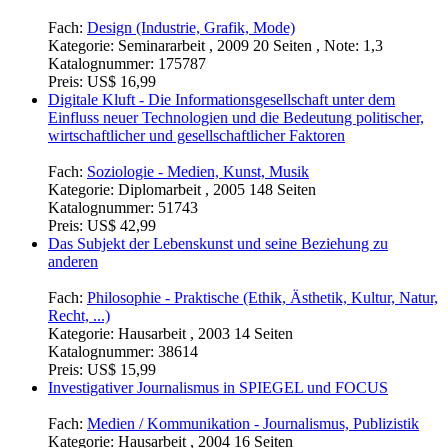
Fach:
Design (Industrie, Grafik, Mode)
Kategorie:
Seminararbeit , 2009 20 Seiten , Note: 1,3
Katalognummer:
175787
Preis:
US$ 16,99
Digitale Kluft - Die Informationsgesellschaft unter dem
Einfluss neuer Technologien und die Bedeutung politischer,
wirtschaftlicher und gesellschaftlicher Faktoren
Fach:
Soziologie - Medien, Kunst, Musik
Kategorie:
Diplomarbeit , 2005 148 Seiten
Katalognummer:
51743
Preis:
US$ 42,99
Das Subjekt der Lebenskunst und seine Beziehung zu
anderen
Fach:
Philosophie - Praktische (Ethik, Ästhetik, Kultur, Natur,
Recht, ...)
Kategorie:
Hausarbeit , 2003 14 Seiten
Katalognummer:
38614
Preis:
US$ 15,99
Investigativer Journalismus in SPIEGEL und FOCUS
Fach:
Medien / Kommunikation - Journalismus, Publizistik
Kategorie:
Hausarbeit , 2004 16 Seiten