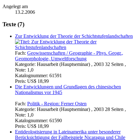
Angelegt am
13.2.2006
Texte (7)
Zur Entwicklung der Theorie der Schichtstufenlandschaften
Fach:
Geowissenschaften / Geographie - Phys. Geogr.,
Geomorphologie, Umweltforschung
Kategorie:
Hausarbeit (Hauptseminar) , 2003 32 Seiten ,
Note: 1,0
Katalognummer:
61591
Preis:
US$ 18,99
Die Entwicklungen und Grundlagen des chinesischen
Nationalismus vor 1945
Fach:
Politik - Region: Ferner Osten
Kategorie:
Hausarbeit (Hauptseminar) , 2003 28 Seiten ,
Note: 1,0
Katalognummer:
61590
Preis:
US$ 18,99
Entideologisierung in Lateinamerika unter besonderer
Berücksichtigung der Fallbeispiele Nicaragua und Chile