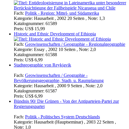
Fach:
Politik - Region: Mittel- und Südamerika
Kategorie:
Hausarbeit , 2002 20 Seiten , Note: 1,3
Katalognummer:
61589
Preis:
US$ 15,99
Historic and Ethnic Development of Ethiopia
Fach:
Geowissenschaften / Geographie - Regionalgeographie
Kategorie:
Essay , 2002 10 Seiten , Note: 2,0
Katalognummer:
61588
Preis:
US$ 6,99
Stadtgeographie von Reykjavik
Fach:
Geowissenschaften / Geographie -
Bevölkerungsgeographie, Stadt- u. Raumplanung
Kategorie:
Hausarbeit , 2000 9 Seiten , Note: 2,0
Katalognummer:
61587
Preis:
US$ 6,99
Bündnis 90/ Die Grünen - Von der Antiparteien-Partei zur
Regierungspartei
Fach:
Politik - Politisches System Deutschlands
Kategorie:
Hausarbeit (Hauptseminar) , 2003 22 Seiten ,
Note: 1,0
Katalognummer:
50789
Preis:
US$ 8,99