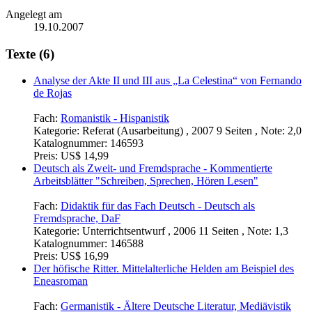
Angelegt am
19.10.2007
Texte (6)
Analyse der Akte II und III aus „La Celestina“ von Fernando
de Rojas
Fach:
Romanistik - Hispanistik
Kategorie:
Referat (Ausarbeitung) , 2007 9 Seiten , Note: 2,0
Katalognummer:
146593
Preis:
US$ 14,99
Deutsch als Zweit- und Fremdsprache - Kommentierte
Arbeitsblätter "Schreiben, Sprechen, Hören Lesen"
Fach:
Didaktik für das Fach Deutsch - Deutsch als
Fremdsprache, DaF
Kategorie:
Unterrichtsentwurf , 2006 11 Seiten , Note: 1,3
Katalognummer:
146588
Preis:
US$ 16,99
Der höfische Ritter. Mittelalterliche Helden am Beispiel des
Eneasroman
Fach:
Germanistik - Ältere Deutsche Literatur, Mediävistik