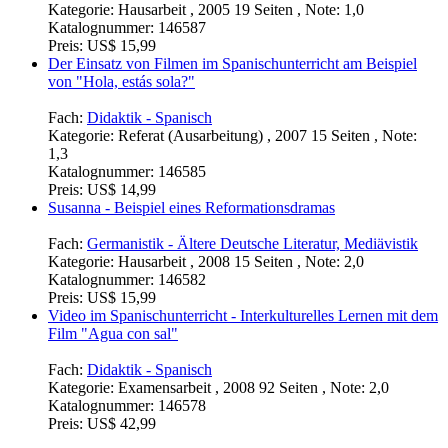
Kategorie:
Hausarbeit , 2005 19 Seiten , Note: 1,0
Katalognummer:
146587
Preis:
US$ 15,99
Der Einsatz von Filmen im Spanischunterricht am Beispiel
von "Hola, estás sola?"
Fach:
Didaktik - Spanisch
Kategorie:
Referat (Ausarbeitung) , 2007 15 Seiten , Note:
1,3
Katalognummer:
146585
Preis:
US$ 14,99
Susanna - Beispiel eines Reformationsdramas
Fach:
Germanistik - Ältere Deutsche Literatur, Mediävistik
Kategorie:
Hausarbeit , 2008 15 Seiten , Note: 2,0
Katalognummer:
146582
Preis:
US$ 15,99
Video im Spanischunterricht - Interkulturelles Lernen mit dem
Film "Agua con sal"
Fach:
Didaktik - Spanisch
Kategorie:
Examensarbeit , 2008 92 Seiten , Note: 2,0
Katalognummer:
146578
Preis:
US$ 42,99