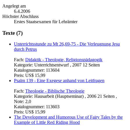
Angelegt am
6.4.2006
Höchster Abschluss
Erstes Staatsexamen für Lehrämter
Texte (7)
Unterrichtsstunde zu Mt 26,69-75 - Die Verleugnung Jesu
durch Petrus
Fach:
Didaktik - Theologie, Religionspädagogik
Kategorie:
Unterrichtsentwurf , 2007 12 Seiten
Katalognummer:
113604
Preis:
US$ 15,99
Psalm 139 - Eine Exegese anhand von Leitfragen
Fach:
Theologie - Biblische Theologie
Kategorie:
Hausarbeit (Hauptseminar) , 2006 21 Seiten ,
Note: 2,0
Katalognummer:
113603
Preis:
US$ 15,99
The Development and Humorous Use of Fairy Tales by the
Example of Little Red Riding Hood