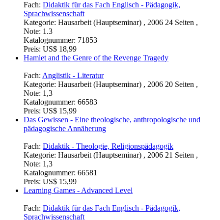
Fach:
Didaktik für das Fach Englisch - Pädagogik,
Sprachwissenschaft
Kategorie:
Hausarbeit (Hauptseminar) , 2006 24 Seiten ,
Note: 1.3
Katalognummer:
71853
Preis:
US$ 18,99
Hamlet and the Genre of the Revenge Tragedy
Fach:
Anglistik - Literatur
Kategorie:
Hausarbeit (Hauptseminar) , 2006 20 Seiten ,
Note: 1,3
Katalognummer:
66583
Preis:
US$ 15,99
Das Gewissen - Eine theologische, anthropologische und
pädagogische Annäherung
Fach:
Didaktik - Theologie, Religionspädagogik
Kategorie:
Hausarbeit (Hauptseminar) , 2006 21 Seiten ,
Note: 1,3
Katalognummer:
66581
Preis:
US$ 15,99
Learning Games - Advanced Level