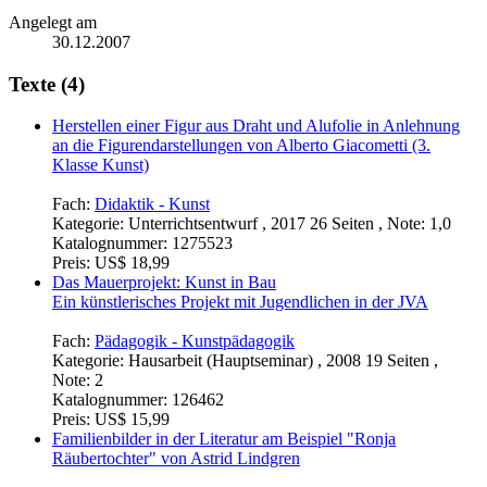
Angelegt am
30.12.2007
Texte (4)
Herstellen einer Figur aus Draht und Alufolie in Anlehnung
an die Figurendarstellungen von Alberto Giacometti (3.
Klasse Kunst)
Fach:
Didaktik - Kunst
Kategorie:
Unterrichtsentwurf , 2017 26 Seiten , Note: 1,0
Katalognummer:
1275523
Preis:
US$ 18,99
Das Mauerprojekt: Kunst in Bau
Ein künstlerisches Projekt mit Jugendlichen in der JVA
Fach:
Pädagogik - Kunstpädagogik
Kategorie:
Hausarbeit (Hauptseminar) , 2008 19 Seiten ,
Note: 2
Katalognummer:
126462
Preis:
US$ 15,99
Familienbilder in der Literatur am Beispiel "Ronja
Räubertochter" von Astrid Lindgren