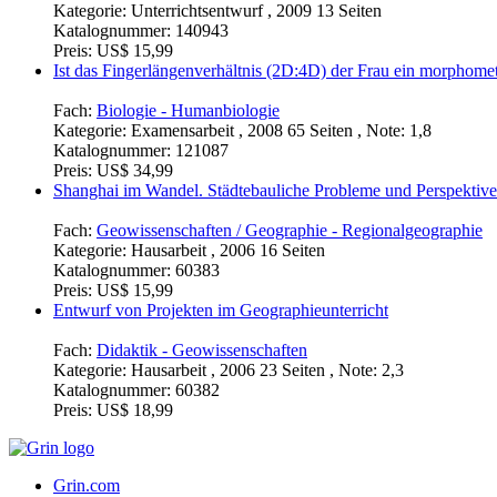
Kategorie:
Unterrichtsentwurf , 2009 13 Seiten
Katalognummer:
140943
Preis:
US$ 15,99
Ist das Fingerlängenverhältnis (2D:4D) der Frau ein morphome
Fach:
Biologie - Humanbiologie
Kategorie:
Examensarbeit , 2008 65 Seiten , Note: 1,8
Katalognummer:
121087
Preis:
US$ 34,99
Shanghai im Wandel. Städtebauliche Probleme und Perspektiv
Fach:
Geowissenschaften / Geographie - Regionalgeographie
Kategorie:
Hausarbeit , 2006 16 Seiten
Katalognummer:
60383
Preis:
US$ 15,99
Entwurf von Projekten im Geographieunterricht
Fach:
Didaktik - Geowissenschaften
Kategorie:
Hausarbeit , 2006 23 Seiten , Note: 2,3
Katalognummer:
60382
Preis:
US$ 18,99
Grin.com