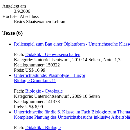
Angelegt am
3.9.2006
Höchster Abschluss
Erstes Staatsexamen Lehramt
Texte (6)
Rollenspiel zum Bau einer Ölplattform - Unterrichtsreihe Kl
Fach:
Didaktik - Geowissenschaften
Kategorie:
Unterrichtsentwurf , 2010 14 Seiten , Note: 1,3
Katalognummer:
150322
Preis:
US$ 16,99
Unterrichtsstunde: Plasmolyse - Turgor
Biologie Grundkurs 11
Fach:
Biologie - Cytologie
Kategorie:
Unterrichtsentwurf , 2009 10 Seiten
Katalognummer:
141378
Preis:
US$ 6,99
Unterrichtsreihe für die 6. Klasse im Fach Biologie zum Them
Komplette Planung des Unterrichtsbesuchs inklusive Arbeitsblä
Fach:
Didaktik - Biologie