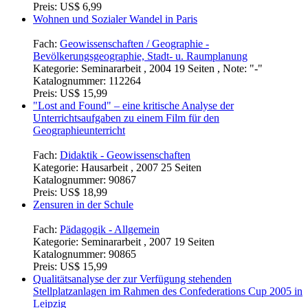
Preis:
US$ 6,99
Wohnen und Sozialer Wandel in Paris
Fach:
Geowissenschaften / Geographie -
Bevölkerungsgeographie, Stadt- u. Raumplanung
Kategorie:
Seminararbeit , 2004 19 Seiten , Note: "-"
Katalognummer:
112264
Preis:
US$ 15,99
"Lost and Found" – eine kritische Analyse der
Unterrichtsaufgaben zu einem Film für den
Geographieunterricht
Fach:
Didaktik - Geowissenschaften
Kategorie:
Hausarbeit , 2007 25 Seiten
Katalognummer:
90867
Preis:
US$ 18,99
Zensuren in der Schule
Fach:
Pädagogik - Allgemein
Kategorie:
Seminararbeit , 2007 19 Seiten
Katalognummer:
90865
Preis:
US$ 15,99
Qualitätsanalyse der zur Verfügung stehenden
Stellplatzanlagen im Rahmen des Confederations Cup 2005 in
Leipzig