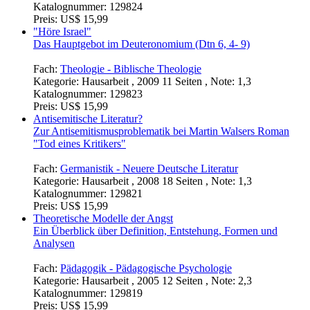
Katalognummer:
129824
Preis:
US$ 15,99
"Höre Israel"
Das Hauptgebot im Deuteronomium (Dtn 6, 4- 9)
Fach:
Theologie - Biblische Theologie
Kategorie:
Hausarbeit , 2009 11 Seiten , Note: 1,3
Katalognummer:
129823
Preis:
US$ 15,99
Antisemitische Literatur?
Zur Antisemitismusproblematik bei Martin Walsers Roman
"Tod eines Kritikers"
Fach:
Germanistik - Neuere Deutsche Literatur
Kategorie:
Hausarbeit , 2008 18 Seiten , Note: 1,3
Katalognummer:
129821
Preis:
US$ 15,99
Theoretische Modelle der Angst
Ein Überblick über Definition, Entstehung, Formen und
Analysen
Fach:
Pädagogik - Pädagogische Psychologie
Kategorie:
Hausarbeit , 2005 12 Seiten , Note: 2,3
Katalognummer:
129819
Preis:
US$ 15,99