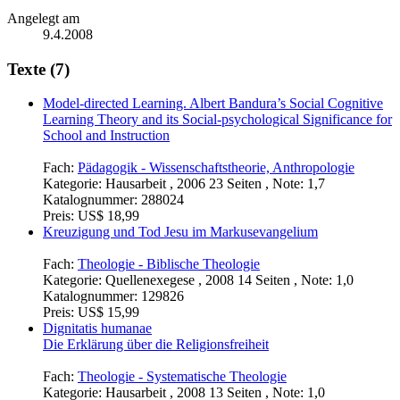
Angelegt am
9.4.2008
Texte (7)
Model-directed Learning. Albert Bandura’s Social Cognitive
Learning Theory and its Social-psychological Significance for
School and Instruction
Fach:
Pädagogik - Wissenschaftstheorie, Anthropologie
Kategorie:
Hausarbeit , 2006 23 Seiten , Note: 1,7
Katalognummer:
288024
Preis:
US$ 18,99
Kreuzigung und Tod Jesu im Markusevangelium
Fach:
Theologie - Biblische Theologie
Kategorie:
Quellenexegese , 2008 14 Seiten , Note: 1,0
Katalognummer:
129826
Preis:
US$ 15,99
Dignitatis humanae
Die Erklärung über die Religionsfreiheit
Fach:
Theologie - Systematische Theologie
Kategorie:
Hausarbeit , 2008 13 Seiten , Note: 1,0