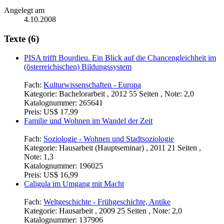
Angelegt am
4.10.2008
Texte (6)
PISA trifft Bourdieu. Ein Blick auf die Chancengleichheit im
(österreichischen) Bildungssystem
Fach:
Kulturwissenschaften - Europa
Kategorie:
Bachelorarbeit , 2012 55 Seiten , Note: 2,0
Katalognummer:
265641
Preis:
US$ 17,99
Familie und Wohnen im Wandel der Zeit
Fach:
Soziologie - Wohnen und Stadtsoziologie
Kategorie:
Hausarbeit (Hauptseminar) , 2011 21 Seiten ,
Note: 1,3
Katalognummer:
196025
Preis:
US$ 16,99
Caligula im Umgang mit Macht
Fach:
Weltgeschichte - Frühgeschichte, Antike
Kategorie:
Hausarbeit , 2009 25 Seiten , Note: 2,0
Katalognummer:
137906