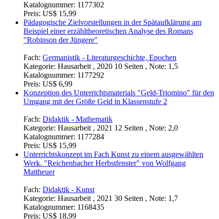
Katalognummer:
1177302
Preis:
US$ 15,99
Pädagogische Zielvorstellungen in der Spätaufklärung am
Beispiel einer erzähltheoretischen Analyse des Romans
"Robinson der Jüngere"
Fach:
Germanistik - Literaturgeschichte, Epochen
Kategorie:
Hausarbeit , 2020 10 Seiten , Note: 1,5
Katalognummer:
1177292
Preis:
US$ 6,99
Konzeption des Unterrichtsmaterials "Geld-Triomino" für den
Umgang mit der Größe Geld in Klassenstufe 2
Fach:
Didaktik - Mathematik
Kategorie:
Hausarbeit , 2021 12 Seiten , Note: 2,0
Katalognummer:
1177284
Preis:
US$ 15,99
Unterrichtskonzept im Fach Kunst zu einem ausgewählten
Werk. "Reichenbacher Herbstfenster" von Wolfgang
Mattheuer
Fach:
Didaktik - Kunst
Kategorie:
Hausarbeit , 2021 30 Seiten , Note: 1,7
Katalognummer:
1168435
Preis:
US$ 18,99