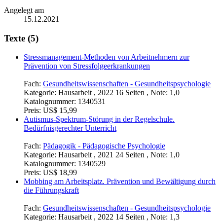
Angelegt am
15.12.2021
Texte (5)
Stressmanagement-Methoden von Arbeitnehmern zur
Prävention von Stressfolgeerkrankungen
Fach:
Gesundheitswissenschaften - Gesundheitspsychologie
Kategorie:
Hausarbeit , 2022 16 Seiten , Note: 1,0
Katalognummer:
1340531
Preis:
US$ 15,99
Autismus-Spektrum-Störung in der Regelschule.
Bedürfnisgerechter Unterricht
Fach:
Pädagogik - Pädagogische Psychologie
Kategorie:
Hausarbeit , 2021 24 Seiten , Note: 1,0
Katalognummer:
1340529
Preis:
US$ 18,99
Mobbing am Arbeitsplatz. Prävention und Bewältigung durch
die Führungskraft
Fach:
Gesundheitswissenschaften - Gesundheitspsychologie
Kategorie:
Hausarbeit , 2022 14 Seiten , Note: 1,3