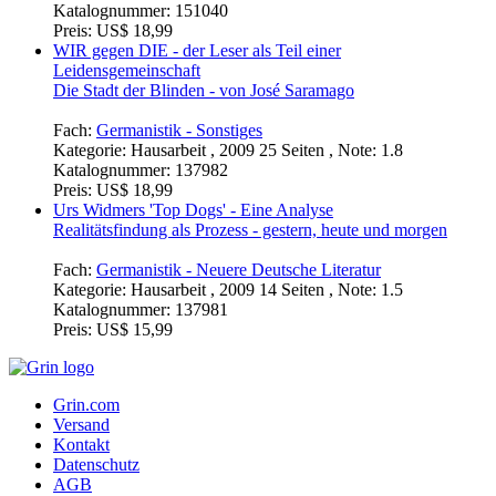
Katalognummer:
151040
Preis:
US$ 18,99
WIR gegen DIE - der Leser als Teil einer
Leidensgemeinschaft
Die Stadt der Blinden - von José Saramago
Fach:
Germanistik - Sonstiges
Kategorie:
Hausarbeit , 2009 25 Seiten , Note: 1.8
Katalognummer:
137982
Preis:
US$ 18,99
Urs Widmers 'Top Dogs' - Eine Analyse
Realitätsfindung als Prozess - gestern, heute und morgen
Fach:
Germanistik - Neuere Deutsche Literatur
Kategorie:
Hausarbeit , 2009 14 Seiten , Note: 1.5
Katalognummer:
137981
Preis:
US$ 15,99
Grin.com
Versand
Kontakt
Datenschutz
AGB