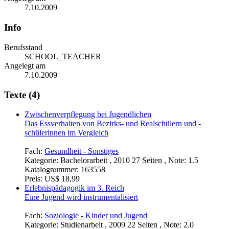
7.10.2009
Info
Berufsstand
SCHOOL_TEACHER
Angelegt am
7.10.2009
Texte (4)
Zwischenverpflegung bei Jugendlichen
Das Essverhalten von Bezirks- und Realschülern und -
schülerinnen im Vergleich
Fach:
Gesundheit - Sonstiges
Kategorie:
Bachelorarbeit , 2010 27 Seiten , Note: 1.5
Katalognummer:
163558
Preis:
US$ 18,99
Erlebnispädagogik im 3. Reich
Eine Jugend wird instrumentalisiert
Fach:
Soziologie - Kinder und Jugend
Kategorie:
Studienarbeit , 2009 22 Seiten , Note: 2.0