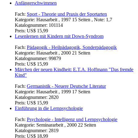
Anfängerschwimmen
Fach:
Sport - Theorie und Praxis der Sportarten
Kategorie:
Hausarbeit , 1997 15 Seiten , Note: 1,7
Katalognummer:
101114
Preis:
US$ 15,99
Lesenlernen mit Kindern mit Down-Syndrom
Fach:
Pädagogik - Heilpädagogik, Sonderpädagogik
Kategorie:
Hausarbeit , 2000 21 Seiten
Katalognummer:
99879
Preis:
US$ 15,99
Märchen der neuen Kindheit: E.T.A. Hoffmann "Das fremde
Kind"
Fach:
Germanistik - Neuere Deutsche Literatur
Kategorie:
Hausarbeit , 1999 17 Seiten
Katalognummer:
2820
Preis:
US$ 15,99
Einführung in die Lernpsychologie
Fach:
Psychologie - Intelligenz und Lernpsychologie
Kategorie:
Seminararbeit , 2000 22 Seiten
Katalognummer:
2819
Preis:
US$ 18,99