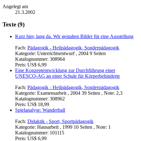
Angelegt am
21.3.2002
Texte (9)
Kurz hier, lang da. Wir gestalten Bilder für eine Ausstellung
Fach:
Pädagogik - Heilpädagogik, Sonderpädagogik
Kategorie:
Unterrichtsentwurf , 2004 9 Seiten
Katalognummer:
308964
Preis:
US$ 6,99
Eine Konzeptentwicklung zur Durchführung einer
UNESCO-AG an einer Schule für Körperbehinderte
Fach:
Pädagogik - Heilpädagogik, Sonderpädagogik
Kategorie:
Examensarbeit , 2004 39 Seiten , Note: 2,3
Katalognummer:
308962
Preis:
US$ 18,99
Spielanalyse: Wanderball
Fach:
Didaktik - Sport, Sportpädagogik
Kategorie:
Hausarbeit , 1999 10 Seiten , Note: 1
Katalognummer:
101115
Preis:
US$ 6,99