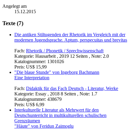
Angelegt am
15.12.2015
Texte (7)
Die antiken Stiltugenden der Rhetorik im Vergleich mit der
modernen Jugendsprache. Aptum, perspecuitas und brevitas
Fach:
Rhetorik / Phonetik / Sprechwissenschaft
Kategorie:
Hausarbeit , 2019 12 Seiten , Note: 2.0
Katalognummer:
1301026
Preis:
US$ 15,99
"Die blaue Stunde" von Ingeborg Bachmann
Eine Interpretation
Fach:
Didaktik für das Fach Deutsch - Literatur, Werke
Kategorie:
Essay , 2018 8 Seiten , Note: 1.7
Katalognummer:
438679
Preis:
US$ 6,99
Interkulturelle Literatur als Mehrwert für den
Deutschunterricht in multikulturellen schulischen
Grenzräumen
"Häute" von Feridun Zaimoglu