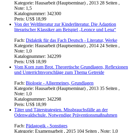
Kategorie:
Hausarbeit (Hauptseminar) , 2013 28 Seiten ,
Note: 1,5
Katalognummer:
342300
Preis:
US$ 18,99
Von der Weltliteratur zur Kinderliteratur. Die Adaption
literarischer Klassiker am Beispiel „Leonce und Lena“
Fach:
Didaktik für das Fach Deutsch - Literatur, Werke
Kategorie:
Hausarbeit (Hauptseminar) , 2014 24 Seiten ,
Note: 1,0
Katalognummer:
342299
Preis:
US$ 18,99
Vom Korn zum Brot. Theoretische Grundlagen, Reflexionen
und Unterrichtsvorschläge zum Thema Getreide
Fach:
Biologie - Allgemeines, Grundlagen
Kategorie:
Hausarbeit (Hauptseminar) , 2013 35 Seiten ,
Note: 1,0
Katalognummer:
342298
Preis:
US$ 18,99
Täter und Täterstrategien. Missbrauchsfälle an der
Odenwaldschule. Notwendige Präventionsmaßnahmen
Fach:
Pädagogik - Sonstiges
Kategorie:
Examensarbeit , 2015 104 Seiten , Note: 1,0