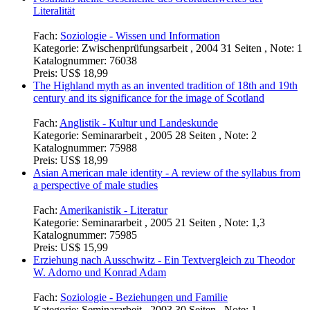
Literalität
Fach:
Soziologie - Wissen und Information
Kategorie:
Zwischenprüfungsarbeit , 2004 31 Seiten , Note: 1
Katalognummer:
76038
Preis:
US$ 18,99
The Highland myth as an invented tradition of 18th and 19th
century and its significance for the image of Scotland
Fach:
Anglistik - Kultur und Landeskunde
Kategorie:
Seminararbeit , 2005 28 Seiten , Note: 2
Katalognummer:
75988
Preis:
US$ 18,99
Asian American male identity - A review of the syllabus from
a perspective of male studies
Fach:
Amerikanistik - Literatur
Kategorie:
Seminararbeit , 2005 21 Seiten , Note: 1,3
Katalognummer:
75985
Preis:
US$ 15,99
Erziehung nach Ausschwitz - Ein Textvergleich zu Theodor
W. Adorno und Konrad Adam
Fach:
Soziologie - Beziehungen und Familie
Kategorie:
Seminararbeit , 2003 30 Seiten , Note: 1