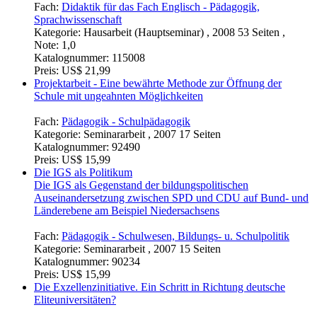
Fach:
Didaktik für das Fach Englisch - Pädagogik,
Sprachwissenschaft
Kategorie:
Hausarbeit (Hauptseminar) , 2008 53 Seiten ,
Note: 1,0
Katalognummer:
115008
Preis:
US$ 21,99
Projektarbeit - Eine bewährte Methode zur Öffnung der
Schule mit ungeahnten Möglichkeiten
Fach:
Pädagogik - Schulpädagogik
Kategorie:
Seminararbeit , 2007 17 Seiten
Katalognummer:
92490
Preis:
US$ 15,99
Die IGS als Politikum
Die IGS als Gegenstand der bildungspolitischen
Auseinandersetzung zwischen SPD und CDU auf Bund- und
Länderebene am Beispiel Niedersachsens
Fach:
Pädagogik - Schulwesen, Bildungs- u. Schulpolitik
Kategorie:
Seminararbeit , 2007 15 Seiten
Katalognummer:
90234
Preis:
US$ 15,99
Die Exzellenzinitiative. Ein Schritt in Richtung deutsche
Eliteuniversitäten?