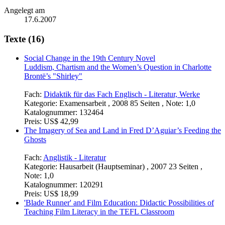
Angelegt am
17.6.2007
Texte (16)
Social Change in the 19th Century Novel
Luddism, Chartism and the Women’s Question in Charlotte
Brontë’s "Shirley"
Fach:
Didaktik für das Fach Englisch - Literatur, Werke
Kategorie:
Examensarbeit , 2008 85 Seiten , Note: 1,0
Katalognummer:
132464
Preis:
US$ 42,99
The Imagery of Sea and Land in Fred D’Aguiar’s Feeding the
Ghosts
Fach:
Anglistik - Literatur
Kategorie:
Hausarbeit (Hauptseminar) , 2007 23 Seiten ,
Note: 1,0
Katalognummer:
120291
Preis:
US$ 18,99
'Blade Runner' and Film Education: Didactic Possibilities of
Teaching Film Literacy in the TEFL Classroom