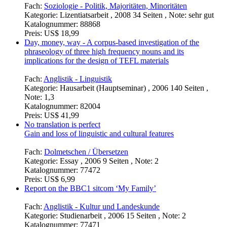
Fach:
Soziologie - Politik, Majoritäten, Minoritäten
Kategorie:
Lizentiatsarbeit , 2008 34 Seiten , Note: sehr gut
Katalognummer:
88868
Preis:
US$ 18,99
Day, money, way - A corpus-based investigation of the
phraseology of three high frequency nouns and its
implications for the design of TEFL materials
Fach:
Anglistik - Linguistik
Kategorie:
Hausarbeit (Hauptseminar) , 2006 140 Seiten ,
Note: 1,3
Katalognummer:
82004
Preis:
US$ 41,99
No translation is perfect
Gain and loss of linguistic and cultural features
Fach:
Dolmetschen / Übersetzen
Kategorie:
Essay , 2006 9 Seiten , Note: 2
Katalognummer:
77472
Preis:
US$ 6,99
Report on the BBC1 sitcom ‘My Family’
Fach:
Anglistik - Kultur und Landeskunde
Kategorie:
Studienarbeit , 2006 15 Seiten , Note: 2
Katalognummer:
77471