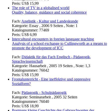
Preis:
US$ 15,99
The role of TV in a globalised world
Quality, balance, guidance and social coherence
Fach:
Anglistik - Kultur und Landeskunde
Kategorie:
Essay , 2006 9 Seiten , Note: 1
Katalognummer:
77469
Preis:
US$ 6,99
Intercultural encounters in foreign language teaching
Analysis of a school exchange to Cullingworth as a means to
promote the development of ICC
Fach:
Didaktik für das Fach Englisch - Pädagogik,
Sprachwissenschaft
Kategorie:
Hausarbeit , 2005 19 Seiten , Note: 1,3
Katalognummer:
76042
Preis:
US$ 15,99
Frontalunterricht - Eine ineffektive und oppressive
Sozialform?
Fach:
Pädagogik - Schulpädagogik
Kategorie:
Seminararbeit , 2005 32 Seiten
Katalognummer:
76040
Preis:
US$ 18,99
Postmans kleine Geschichte des Gebrauchwertes der