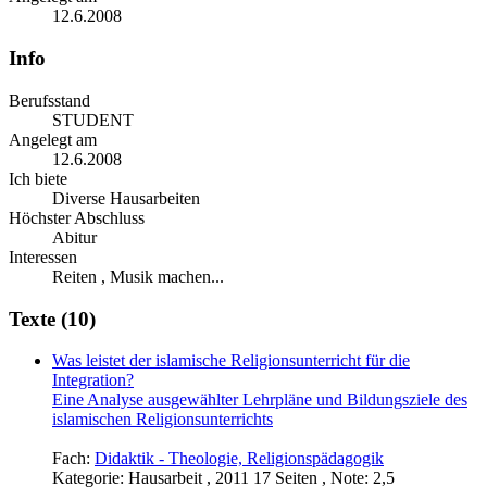
12.6.2008
Info
Berufsstand
STUDENT
Angelegt am
12.6.2008
Ich biete
Diverse Hausarbeiten
Höchster Abschluss
Abitur
Interessen
Reiten , Musik machen...
Texte (10)
Was leistet der islamische Religionsunterricht für die
Integration?
Eine Analyse ausgewählter Lehrpläne und Bildungsziele des
islamischen Religionsunterrichts
Fach:
Didaktik - Theologie, Religionspädagogik
Kategorie:
Hausarbeit , 2011 17 Seiten , Note: 2,5