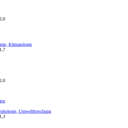
2,0
mie, Klimatologie
1,7
2,0
ten
rphologie, Umweltforschung
1,3