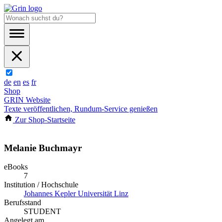
de
en
es
fr
Shop
GRIN Website
Texte veröffentlichen, Rundum-Service genießen
Zur Shop-Startseite
Melanie Buchmayr
eBooks
7
Institution / Hochschule
Johannes Kepler Universität Linz
Berufsstand
STUDENT
Angelegt am