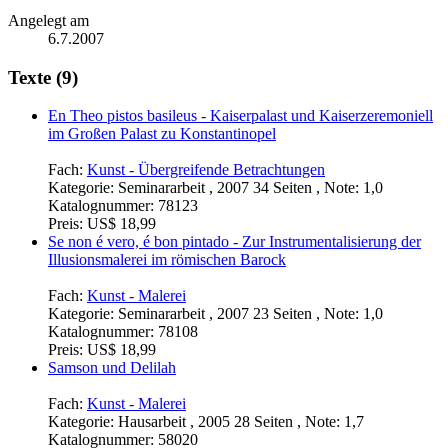
Angelegt am
6.7.2007
Texte (9)
En Theo pistos basileus - Kaiserpalast und Kaiserzeremoniell
im Großen Palast zu Konstantinopel
Fach:
Kunst - Übergreifende Betrachtungen
Kategorie:
Seminararbeit , 2007 34 Seiten , Note: 1,0
Katalognummer:
78123
Preis:
US$ 18,99
Se non é vero, é bon pintado - Zur Instrumentalisierung der
Illusionsmalerei im römischen Barock
Fach:
Kunst - Malerei
Kategorie:
Seminararbeit , 2007 23 Seiten , Note: 1,0
Katalognummer:
78108
Preis:
US$ 18,99
Samson und Delilah