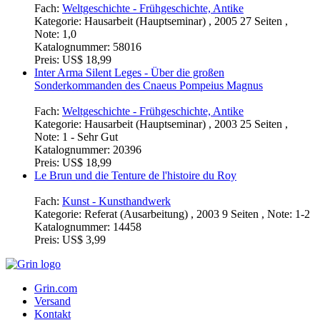
Preis:
US$ 18,99
Julians Perserfeldzug
Fach:
Weltgeschichte - Frühgeschichte, Antike
Kategorie:
Hausarbeit (Hauptseminar) , 2005 27 Seiten ,
Note: 1,0
Katalognummer:
58016
Preis:
US$ 18,99
Inter Arma Silent Leges - Über die großen
Sonderkommanden des Cnaeus Pompeius Magnus
Fach:
Weltgeschichte - Frühgeschichte, Antike
Kategorie:
Hausarbeit (Hauptseminar) , 2003 25 Seiten ,
Note: 1 - Sehr Gut
Katalognummer:
20396
Preis:
US$ 18,99
Le Brun und die Tenture de l'histoire du Roy
Fach:
Kunst - Kunsthandwerk
Kategorie:
Referat (Ausarbeitung) , 2003 9 Seiten , Note: 1-2
Katalognummer:
14458
Preis:
US$ 3,99