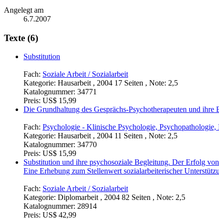
Angelegt am
6.7.2007
Texte (6)
Substitution
Fach:
Soziale Arbeit / Sozialarbeit
Kategorie:
Hausarbeit , 2004 17 Seiten , Note: 2,5
Katalognummer:
34771
Preis:
US$ 15,99
Die Grundhaltung des Gesprächs-Psychotherapeuten und ihre
Fach:
Psychologie - Klinische Psychologie, Psychopathologie,
Kategorie:
Hausarbeit , 2004 11 Seiten , Note: 2,5
Katalognummer:
34770
Preis:
US$ 15,99
Substitution und ihre psychosoziale Begleitung. Der Erfolg v
Eine Erhebung zum Stellenwert sozialarbeiterischer Unterstü
Fach:
Soziale Arbeit / Sozialarbeit
Kategorie:
Diplomarbeit , 2004 82 Seiten , Note: 2,5
Katalognummer:
28914
Preis:
US$ 42,99