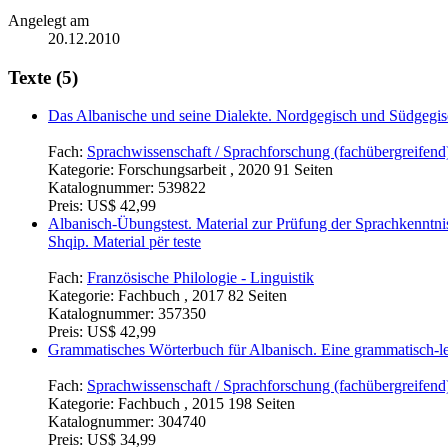
Angelegt am
20.12.2010
Texte (5)
Das Albanische und seine Dialekte. Nordgegisch und Südgegi
Fach:
Sprachwissenschaft / Sprachforschung (fachübergreifend
Kategorie:
Forschungsarbeit , 2020 91 Seiten
Katalognummer:
539822
Preis:
US$ 42,99
Albanisch-Übungstest. Material zur Prüfung der Sprachkenntni
Shqip. Material për teste
Fach:
Französische Philologie - Linguistik
Kategorie:
Fachbuch , 2017 82 Seiten
Katalognummer:
357350
Preis:
US$ 42,99
Grammatisches Wörterbuch für Albanisch. Eine grammatisch-
Fach:
Sprachwissenschaft / Sprachforschung (fachübergreifend
Kategorie:
Fachbuch , 2015 198 Seiten
Katalognummer:
304740
Preis:
US$ 34,99