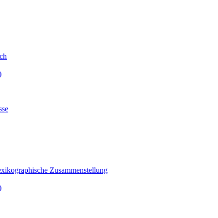
sch
)
sse
lexikographische Zusammenstellung
)