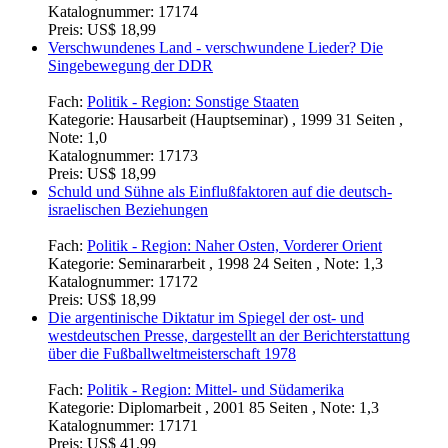
Katalognummer:
17174
Preis:
US$ 18,99
Verschwundenes Land - verschwundene Lieder? Die
Singebewegung der DDR
Fach:
Politik - Region: Sonstige Staaten
Kategorie:
Hausarbeit (Hauptseminar) , 1999 31 Seiten ,
Note: 1,0
Katalognummer:
17173
Preis:
US$ 18,99
Schuld und Sühne als Einflußfaktoren auf die deutsch-
israelischen Beziehungen
Fach:
Politik - Region: Naher Osten, Vorderer Orient
Kategorie:
Seminararbeit , 1998 24 Seiten , Note: 1,3
Katalognummer:
17172
Preis:
US$ 18,99
Die argentinische Diktatur im Spiegel der ost- und
westdeutschen Presse, dargestellt an der Berichterstattung
über die Fußballweltmeisterschaft 1978
Fach:
Politik - Region: Mittel- und Südamerika
Kategorie:
Diplomarbeit , 2001 85 Seiten , Note: 1,3
Katalognummer:
17171
Preis:
US$ 41,99