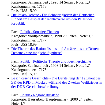
Kategorie:
Seminararbeit , 1998 14 Seiten , Note: 1,3
Katalognummer:
17179
Preis:
US$ 15,99
Die Palast-Debatte - Die Schwierigkeiten der Deutschen
Einheit am Beispiel der Kontroverse um den Palast der
Republik
Fach:
Politik - Sonstige Themen
Kategorie:
Vordiplomarbeit , 1998 29 Seiten , Note: 1,3
Katalognummer:
17177
Preis:
US$ 18,99
Die Theorie des Rationalismus und Ansätze aus der Dritten
Debatte - eine mögliche Synthese?
Fach:
Politik - Politische Theorie und Ideengeschichte
Kategorie:
Seminararbeit , 1998 14 Seiten , Note: 1,7
Katalognummer:
17175
Preis:
US$ 15,99
Beschlossene Geschichte - Die Darstellung der Tätigkeit des
ZK der KPD in Moskau während des Zweiten Weltkrieges in
der DDR-Geschichtsschreibung
Fach:
Politik - Region: Russland
Kategorie:
Hausarbeit (Hauptseminar) , 2000 24 Seiten ,
Note: 1,7