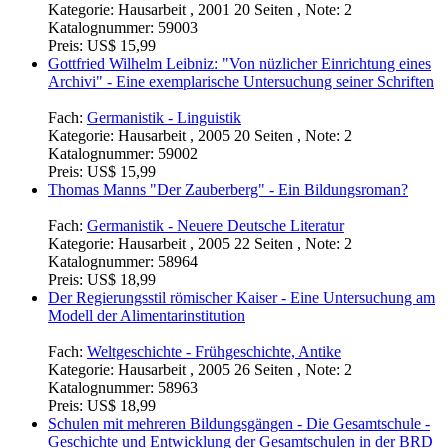
Kategorie:
Hausarbeit , 2001 20 Seiten , Note: 2
Katalognummer:
59003
Preis:
US$ 15,99
Gottfried Wilhelm Leibniz: "Von nüzlicher Einrichtung eines
Archivi" - Eine exemplarische Untersuchung seiner Schriften
Fach:
Germanistik - Linguistik
Kategorie:
Hausarbeit , 2005 20 Seiten , Note: 2
Katalognummer:
59002
Preis:
US$ 15,99
Thomas Manns "Der Zauberberg" - Ein Bildungsroman?
Fach:
Germanistik - Neuere Deutsche Literatur
Kategorie:
Hausarbeit , 2005 22 Seiten , Note: 2
Katalognummer:
58964
Preis:
US$ 18,99
Der Regierungsstil römischer Kaiser - Eine Untersuchung am
Modell der Alimentarinstitution
Fach:
Weltgeschichte - Frühgeschichte, Antike
Kategorie:
Hausarbeit , 2005 26 Seiten , Note: 2
Katalognummer:
58963
Preis:
US$ 18,99
Schulen mit mehreren Bildungsgängen - Die Gesamtschule -
Geschichte und Entwicklung der Gesamtschulen in der BRD