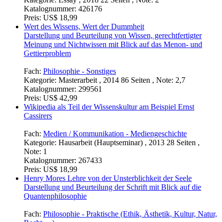
Katalognummer:
426176
Preis:
US$ 18,99
Wert des Wissens, Wert der Dummheit
Darstellung und Beurteilung von Wissen, gerechtfertigter
Meinung und Nichtwissen mit Blick auf das Menon- und
Gettierproblem
Fach:
Philosophie - Sonstiges
Kategorie:
Masterarbeit , 2014 86 Seiten , Note: 2,7
Katalognummer:
299561
Preis:
US$ 42,99
Wikipedia als Teil der Wissenskultur am Beispiel Ernst
Cassirers
Fach:
Medien / Kommunikation - Mediengeschichte
Kategorie:
Hausarbeit (Hauptseminar) , 2013 28 Seiten ,
Note: 1
Katalognummer:
267433
Preis:
US$ 18,99
Henry Mores Lehre von der Unsterblichkeit der Seele
Darstellung und Beurteilung der Schrift mit Blick auf die
Quantenphilosophie
Fach:
Philosophie - Praktische (Ethik, Ästhetik, Kultur, Natur,