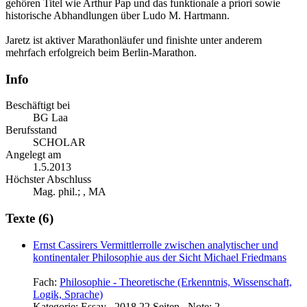
gehören Titel wie Arthur Pap und das funktionale a priori sowie
historische Abhandlungen über Ludo M. Hartmann.
Jaretz ist aktiver Marathonläufer und finishte unter anderem
mehrfach erfolgreich beim Berlin-Marathon.
Info
Beschäftigt bei
BG Laa
Berufsstand
SCHOLAR
Angelegt am
1.5.2013
Höchster Abschluss
Mag. phil.; , MA
Texte (6)
Ernst Cassirers Vermittlerrolle zwischen analytischer und
kontinentaler Philosophie aus der Sicht Michael Friedmans
Fach:
Philosophie - Theoretische (Erkenntnis, Wissenschaft,
Logik, Sprache)
Kategorie:
Essay , 2018 22 Seiten , Note: 2