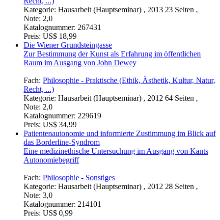
Recht, ...)
Kategorie:
Hausarbeit (Hauptseminar) , 2013 23 Seiten ,
Note: 2,0
Katalognummer:
267431
Preis:
US$ 18,99
Die Wiener Grundsteingasse
Zur Bestimmung der Kunst als Erfahrung im öffentlichen
Raum im Ausgang von John Dewey
Fach:
Philosophie - Praktische (Ethik, Ästhetik, Kultur, Natur,
Recht, ...)
Kategorie:
Hausarbeit (Hauptseminar) , 2012 64 Seiten ,
Note: 2,0
Katalognummer:
229619
Preis:
US$ 34,99
Patientenautonomie und informierte Zustimmung im Blick auf
das Borderline-Syndrom
Eine medizinethische Untersuchung im Ausgang von Kants
Autonomiebegriff
Fach:
Philosophie - Sonstiges
Kategorie:
Hausarbeit (Hauptseminar) , 2012 28 Seiten ,
Note: 3,0
Katalognummer:
214101
Preis:
US$ 0,99