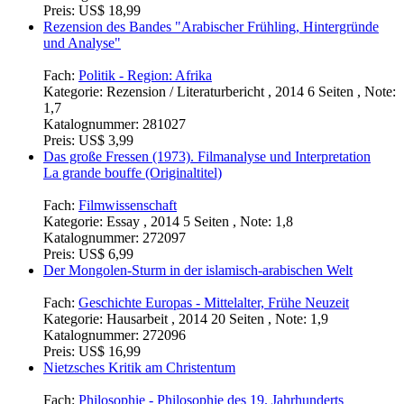
Preis:
US$ 18,99
Rezension des Bandes "Arabischer Frühling, Hintergründe
und Analyse"
Fach:
Politik - Region: Afrika
Kategorie:
Rezension / Literaturbericht , 2014 6 Seiten , Note:
1,7
Katalognummer:
281027
Preis:
US$ 3,99
Das große Fressen (1973). Filmanalyse und Interpretation
La grande bouffe (Originaltitel)
Fach:
Filmwissenschaft
Kategorie:
Essay , 2014 5 Seiten , Note: 1,8
Katalognummer:
272097
Preis:
US$ 6,99
Der Mongolen-Sturm in der islamisch-arabischen Welt
Fach:
Geschichte Europas - Mittelalter, Frühe Neuzeit
Kategorie:
Hausarbeit , 2014 20 Seiten , Note: 1,9
Katalognummer:
272096
Preis:
US$ 16,99
Nietzsches Kritik am Christentum
Fach:
Philosophie - Philosophie des 19. Jahrhunderts