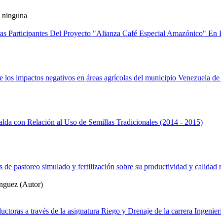
: ninguna
s Participantes Del Proyecto "Alianza Café Especial Amazónico" En 
e los impactos negativos en áreas agrícolas del municipio Venezuela de
lda con Relación al Uso de Semillas Tradicionales (2014 - 2015)
s de pastoreo simulado y fertilización sobre su productividad y calidad n
nguez (Autor)
oductoras a través de la asignatura Riego y Drenaje de la carrera Ingen