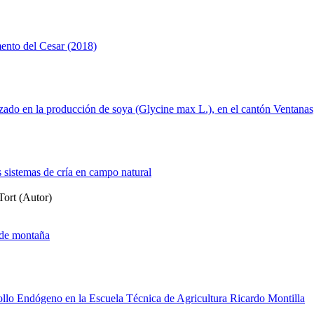
amento del Cesar (2018)
izado en la producción de soya (Glycine max L.), en el cantón Ventanas
s sistemas de cría en campo natural
Tort (Autor)
 de montaña
llo Endógeno en la Escuela Técnica de Agricultura Ricardo Montilla