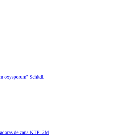
ium oxysporum" Schltdl.
echadoras de caña KTP- 2M