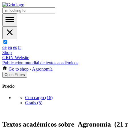
de
en
es
fr
Shop
GRIN Website
Publicación mundial de textos académicos
Go to shop
›
Agronomía
Open Filters
Precio
Con cargo
(16)
Gratis
(5)
Textos académicos sobre Agronomía (21 r