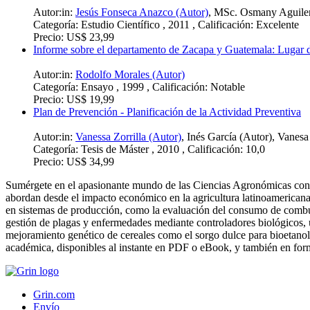
Autor:in:
Jesús Fonseca Anazco (Autor)
,
MSc. Osmany Aguilera
Categoría:
Estudio Científico , 2011 , Calificación: Excelente
Precio:
US$ 23,99
Informe sobre el departamento de Zacapa y Guatemala: Lugar 
Autor:in:
Rodolfo Morales (Autor)
Categoría:
Ensayo , 1999 , Calificación: Notable
Precio:
US$ 19,99
Plan de Prevención - Planificación de la Actividad Preventiva
Autor:in:
Vanessa Zorrilla (Autor)
,
Inés García (Autor)
,
Vanesa
Categoría:
Tesis de Máster , 2010 , Calificación: 10,0
Precio:
US$ 34,99
Sumérgete en el apasionante mundo de las Ciencias Agronómicas con la
abordan desde el impacto económico en la agricultura latinoamericana, 
en sistemas de producción, como la evaluación del consumo de combustib
gestión de plagas y enfermedades mediante controladores biológicos, un
mejoramiento genético de cereales como el sorgo dulce para bioetanol
académica, disponibles al instante en PDF o eBook, y también en form
Grin.com
Envío