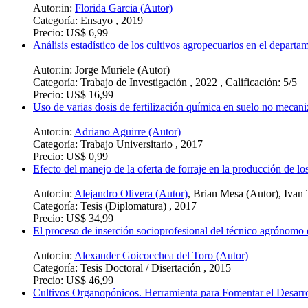
Autor:in:
Florida Garcia (Autor)
Categoría:
Ensayo , 2019
Precio:
US$ 6,99
Análisis estadístico de los cultivos agropecuarios en el depart
Autor:in:
Jorge Muriele (Autor)
Categoría:
Trabajo de Investigación , 2022 , Calificación: 5/5
Precio:
US$ 16,99
Uso de varias dosis de fertilización química en suelo no mecan
Autor:in:
Adriano Aguirre (Autor)
Categoría:
Trabajo Universitario , 2017
Precio:
US$ 0,99
Efecto del manejo de la oferta de forraje en la producción de lo
Autor:in:
Alejandro Olivera (Autor)
,
Brian Mesa (Autor)
,
Ivan 
Categoría:
Tesis (Diplomatura) , 2017
Precio:
US$ 34,99
El proceso de inserción socioprofesional del técnico agrónomo
Autor:in:
Alexander Goicoechea del Toro (Autor)
Categoría:
Tesis Doctoral / Disertación , 2015
Precio:
US$ 46,99
Cultivos Organopónicos. Herramienta para Fomentar el Desarro