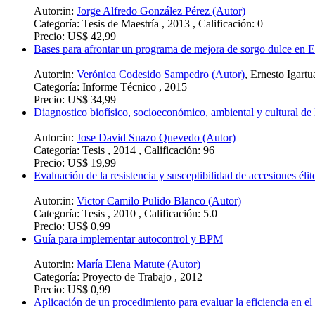
Autor:in:
Jorge Alfredo González Pérez (Autor)
Categoría:
Tesis de Maestría , 2013 , Calificación: 0
Precio:
US$ 42,99
Bases para afrontar un programa de mejora de sorgo dulce en 
Autor:in:
Verónica Codesido Sampedro (Autor)
,
Ernesto Igartu
Categoría:
Informe Técnico , 2015
Precio:
US$ 34,99
Diagnostico biofísico, socioeconómico, ambiental y cultural d
Autor:in:
Jose David Suazo Quevedo (Autor)
Categoría:
Tesis , 2014 , Calificación: 96
Precio:
US$ 19,99
Evaluación de la resistencia y susceptibilidad de accesiones é
Autor:in:
Victor Camilo Pulido Blanco (Autor)
Categoría:
Tesis , 2010 , Calificación: 5.0
Precio:
US$ 0,99
Guía para implementar autocontrol y BPM
Autor:in:
María Elena Matute (Autor)
Categoría:
Proyecto de Trabajo , 2012
Precio:
US$ 0,99
Aplicación de un procedimiento para evaluar la eficiencia en 