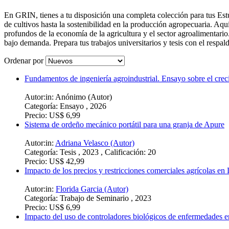
En GRIN, tienes a tu disposición una completa colección para tus Est
de cultivos hasta la sostenibilidad en la producción agropecuaria. Aquí
profundos de la economía de la agricultura y el sector agroalimentar
bajo demanda. Prepara tus trabajos universitarios y tesis con el respal
Ordenar por
Fundamentos de ingeniería agroindustrial. Ensayo sobre el crec
Autor:in:
Anónimo (Autor)
Categoría:
Ensayo , 2026
Precio:
US$ 6,99
Sistema de ordeño mecánico portátil para una granja de Apure
Autor:in:
Adriana Velasco (Autor)
Categoría:
Tesis , 2023 , Calificación: 20
Precio:
US$ 42,99
Impacto de los precios y restricciones comerciales agrícolas en
Autor:in:
Florida Garcia (Autor)
Categoría:
Trabajo de Seminario , 2023
Precio:
US$ 6,99
Impacto del uso de controladores biológicos de enfermedades e