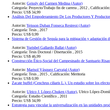
Autor:in:
Geissly del Carmen Medina (Autor)
Categoría:
Proyecto/Trabajo fin de carrera , 2012 , Calificación
Precio:
US$ 34,99
Análisis Del Empoderamiento De Los Productores Y Productora
Autor:in:
Yeisson Duban Fonseca Restreoi (Autor)
Categoría:
Tesis , 2017
Precio:
US$ 0,99
Sistema de Gestión de Sequía para la mitigación y adaptación d
Autor:in:
Yurisbel Gallardo Ballat (Autor)
Categoría:
Tesis Doctoral / Disertación , 2015
Precio:
US$ 46,99
Construcción Ético-Social del Campesinado de Santuario Risara
Autor:in:
Marisol Vásquez Carvajal (Autor)
Categoría:
Tesis , 2015 , Calificación: Meritoria
Precio:
US$ 0,99
Zacate buffel (Cenchrus ciliaris L.). Un estudio sobre los efecto
Autor:in:
Ulrico J. López-Chuken (Autor)
,
Ulrico López-Domí
Categoría:
Estudio Científico , 2011
Precio:
US$ 34,99
Estrategia para vincular la universalización en las unidades pr