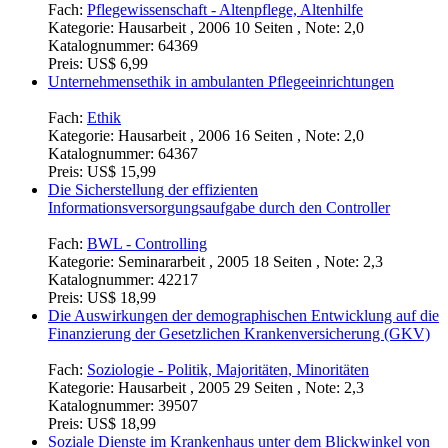
Fach:
Pflegewissenschaft - Altenpflege, Altenhilfe
Kategorie:
Hausarbeit , 2006 10 Seiten , Note: 2,0
Katalognummer:
64369
Preis:
US$ 6,99
Unternehmensethik in ambulanten Pflegeeinrichtungen
Fach:
Ethik
Kategorie:
Hausarbeit , 2006 16 Seiten , Note: 2,0
Katalognummer:
64367
Preis:
US$ 15,99
Die Sicherstellung der effizienten
Informationsversorgungsaufgabe durch den Controller
Fach:
BWL - Controlling
Kategorie:
Seminararbeit , 2005 18 Seiten , Note: 2,3
Katalognummer:
42217
Preis:
US$ 18,99
Die Auswirkungen der demographischen Entwicklung auf die
Finanzierung der Gesetzlichen Krankenversicherung (GKV)
Fach:
Soziologie - Politik, Majoritäten, Minoritäten
Kategorie:
Hausarbeit , 2005 29 Seiten , Note: 2,3
Katalognummer:
39507
Preis:
US$ 18,99
Soziale Dienste im Krankenhaus unter dem Blickwinkel von