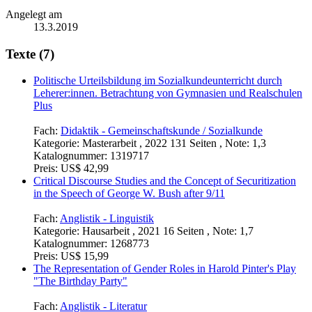
Angelegt am
13.3.2019
Texte (7)
Politische Urteilsbildung im Sozialkundeunterricht durch
Leherer:innen. Betrachtung von Gymnasien und Realschulen
Plus
Fach:
Didaktik - Gemeinschaftskunde / Sozialkunde
Kategorie:
Masterarbeit , 2022 131 Seiten , Note: 1,3
Katalognummer:
1319717
Preis:
US$ 42,99
Critical Discourse Studies and the Concept of Securitization
in the Speech of George W. Bush after 9/11
Fach:
Anglistik - Linguistik
Kategorie:
Hausarbeit , 2021 16 Seiten , Note: 1,7
Katalognummer:
1268773
Preis:
US$ 15,99
The Representation of Gender Roles in Harold Pinter's Play
"The Birthday Party"
Fach:
Anglistik - Literatur