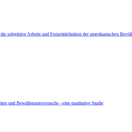
e subjektive Arbeits und Freizeitdefinition der amerikanischen Bevölk
iten und Bewältigungsversuche - eine qualitative Studie