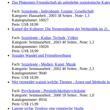
Das Phänomen Freundschaft als unbeliebte soziologische Kate
Fach:
Soziologie - Individuum, Gruppe, Gesellschaft
Kategorie:
Hausarbeit , 2003 38 Seiten , Note: 1,3
Katalognummer:
16027
Preis:
US$ 18,99
Kampf der Kulturen: Die Neugestaltung der Weltpolitik im 21. J
Fach:
Soziologie - Kultur, Technik, Völker
Kategorie:
Seminararbeit , 2003 40 Seiten , Note: 1,3
Katalognummer:
16026
Preis:
US$ 18,99
Sozialer Wandel und Fernsehwerbung
Fach:
Soziologie - Medien, Kunst, Musik
Kategorie:
Seminararbeit , 2002 40 Seiten , Note: 2,3
Katalognummer:
9040
Preis:
US$ 18,99
Wer vermeidet warum welche Themen - Angst und Methode in d
Fach:
Psychologie - Persönlichkeitspsychologie
Kategorie:
Seminararbeit , 2000 18 Seiten , Note: 1,0
Katalognummer:
8934
Preis:
US$ 15,99
Latente rechte Tendenz eine empirische Studie