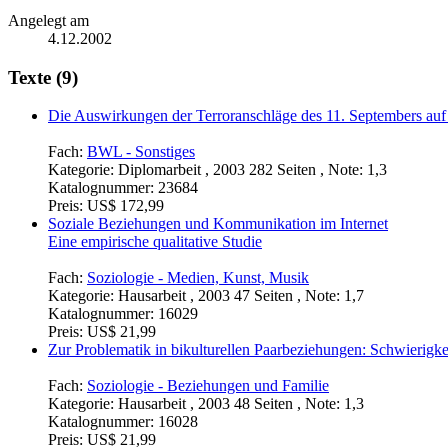
Angelegt am
4.12.2002
Texte (9)
Die Auswirkungen der Terroranschläge des 11. Septembers auf di
Fach:
BWL - Sonstiges
Kategorie:
Diplomarbeit , 2003 282 Seiten , Note: 1,3
Katalognummer:
23684
Preis:
US$ 172,99
Soziale Beziehungen und Kommunikation im Internet
Eine empirische qualitative Studie
Fach:
Soziologie - Medien, Kunst, Musik
Kategorie:
Hausarbeit , 2003 47 Seiten , Note: 1,7
Katalognummer:
16029
Preis:
US$ 21,99
Zur Problematik in bikulturellen Paarbeziehungen: Schwierigke
Fach:
Soziologie - Beziehungen und Familie
Kategorie:
Hausarbeit , 2003 48 Seiten , Note: 1,3
Katalognummer:
16028
Preis:
US$ 21,99